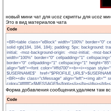
новый мини чат для ucoz скрипты для ucoz ми
Это в вид материалов чата
Code
<BR>table class="eBlock" width="100%" border="0" c
solid rgb(184, 184, 184); padding: 5px; background: tra
initial; -moz-background-origin: -moz-initial; -moz-ba
width="100%" border="0" cellpadding="1" cellspacin
border="0" cellpadding="1" cellspacing="1" height="8
align="left"><font color="#ffd700"><b><i><span style=
$USERNAME$" href="$PROFILE_URL$">$USERNAME$<
<BR><div class="cMessage" align="left"><img alt="" src
color="#ffffff">$MESSAGE$</font></i></b></div></td><
просмотра $TITLE$ целиком" href="$ENTRY_URL$"><spa
Форма добавления сообщения,удаляем там всё
style="font-size: 12pt;"><span style="font-size: 10
(top.location.href,top.document.title);" rel="sidebar"
Code
сайт"></a></span><span style="font-size: 10pt; colo
</td></tr></tbody> </table></td></tr></tbody></tabl