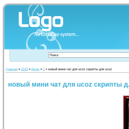
Главная
»
2010
»
Июль
»
1
» новый мини чат для ucoz скрипты для ucoz
новый мини чат для ucoz скрипты д