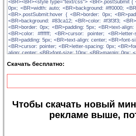
<BR><BR><style type="text/css"> <BR>.postSubmit { <
<BR>
0px; <BR>width: auto; <BR>background: #ff0000; <BR>c
<BR>.postSubmit:hover { <BR>border: 0px; <BR>paddi
<BR>background: #83ca12; <BR>color: #f3f3f3; <BR>c
<BR>border: 0px; <BR>padding: 5px; <BR>text-align:
<BR>color: #ffffff; <BR>cursor: pointer; <BR>lette
<BR>padding: 5px; <BR>text-align: center; <BR>font-
<BR>cursor: pointer; <BR>letter-spacing: 0px; <BR>f
align: center; <BR>font-size: 10px; <BR>margin: 0px; 
spacing: 0px; <BR>font-family: verdana; <BR>} <BR>.p
Скачать бесплатно:
10px; <BR>margin: 0px; <BR>width: auto; <BR>backgro
family: verdana; <BR>} <BR>.postReset { <BR>borde
<BR>width: auto; <BR>background: #6495ED; <BR>colo
<BR>.postReset:hover { <BR>border: 0px; <BR>paddi
<BR>background: #6495ED; <BR>color: #FFFFFF; <BR>c
<BR><BR><input href="$ACTION_URL$" onclick="window.loc
Чтобы
скачать новый мин
value="©" class="postReset" type="butto
1','mchatCtrl','scrollbars=1,width=550,height=550,left=0
рекламе выше, по
<BR><BR><a class="no
onclick="ffoc(document.forms.addform.message,2);wascl
return false;" title="Вставить смайл"><img src="http:/
<BR><BR><a class="noun" tar