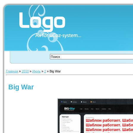
Главная
»
2010
»
Июль
»
2
» Big War
Big War