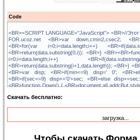
Code
<BR><SCRIPT LANGUAGE="JavaScript"> <BR>//Этот 
FOR.ucoz.net <BR>var down,cmin2,csec2; <BR>
<BR>for(var i=0;i<data.length;i++) <BR>if(data.su
<BR>return(data.substring(0,i)); <BR>} <BR><BR>func
i=0;i<data.length;i++) <BR>if(data.substr
<BR>return(data.substring(i+1,data.length)); <BR>} <
<BR>var disp; <BR>if(min<=9) disp=' 0'; <BR>els
<BR>if(sec<=9) disp+='0'+sec; <BR>else disp+=se
<BR>function Down() { <BR>document.all.addcBut.style
<BR>cmin2='0'; //Минуты <BR>csec2='45'; //секунд
Скачать бесплатно:
таймер <BR>} <BR><BR>function DownRepeat() { <B
<BR>csec2=59; cmi
<BR>document.all.timeNumer.innerHTML='<h1>'+Displa
загрузка...
color="red">Анти-Флуд защита </font>'; //
<BR>if((cmin2==0)&&(csec2==0)) <BR>{ <BR>docume
'block'; //Показываем кнопку снова <BR>document
Чтобы
скачать Форма
color="green">Вы можете добавлять коментарий</