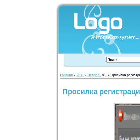
Главная
»
2011
»
Февраль
»
1
» Просилка регистр
Просилка регистрац