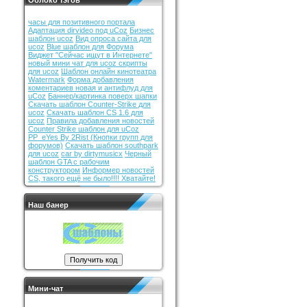
Облоко тэгов
часы для позитивного портала
Адаптация dirvideo под uCoz
Бизнес
шаблон ucoz
Вид опроса сайта для
ucoz
Blue шаблон для Форума
Виджет "Сейчас ищут в Интернете"
новый мини чат для ucoz скрипты
для ucoz
Шаблон онлайн кинотеатра
Watermark
Форма добавления
коментариев новая и антифлуд для
uCoz
Баннер/картинка поверх шапки
Cкачать шаблон Counter-Strike для
ucoz
Скачать шаблон CS 1.6 для
ucoz
Правила добавления новостей
Counter Strike шаблон для uCoz
PP_eYes By 2Rist (Кнопки групп для
форумов)
Скачать шаблон southpark
для ucoz
car by dirtymusicx
Черный
шаблон GTA с рабочим
конструктором
Информер новостей
CS, такого ещё не было!!!! Хватайте!
Наш банер
Мини-чат