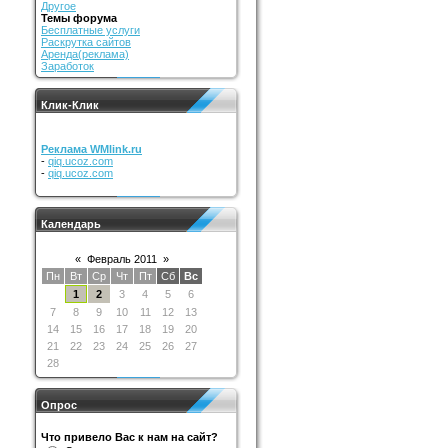
Другое
Темы форума
Бесплатные услуги
Раскрутка сайтов
Аренда(реклама)
Заработок
Клик-Клик
Реклама WMlink.ru
-
qiq.ucoz.com
-
qiq.ucoz.com
Календарь
«
Февраль 2011
»
Пн
Вт
Ср
Чт
Пт
Сб
Вс
1
2
3
4
5
6
7
8
9
10
11
12
13
14
15
16
17
18
19
20
21
22
23
24
25
26
27
28
Опрос
Что привело Вас к нам на сайт?