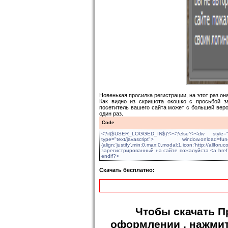
Новенькая просилка регистрации, на этот раз о
Как видно из скришота окошко с просьбой з
посетитель вашего сайта может с большей веро
один раз.
Code
<?if($USER_LOGGED_IN$)?><?else?><div style="di
type="text/javascript"> window.
{align:'justify',min:0,max:0,modal:1,icon:'ht
зарегистрированный на сайте пожалуйста <a href=
endif?>
Скачать бесплатно:
Чтобы
скачать П
оформлении
, нажмит