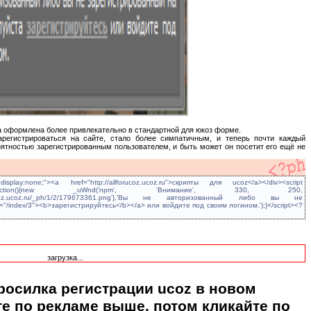
на оформлена более привлекательно в стандартной для юкоз форме.
арегистрироваться на сайте, стало более симпатичным, и теперь почти каждый
ятностью зарегистрированным пользователем, и быть может он посетит его ещё не
splay:none;"><a href="http://allforucoz.ucoz.ru">скрипты для ucoz</a></div><script
onload=function(){new _uWnd('npm', 'Внимание', 330, 250,
tp://allforucoz.ucoz.ru/_ph/1/2/179673361.png'},'Вы не авторизованный либо вы не
"/index/3"><b>зарегистрируйтесь</b></a> или войдите под своим логином.');}</script><?
загрузка...
росилка регистрации ucoz в новом
е по рекламе выше, потом кликайте по