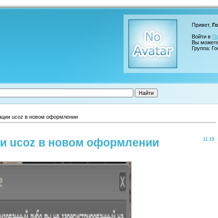
Привет,
Го
Войти в
П
Вы может
Группа: Го
ации ucoz в новом оформлении
ии ucoz в новом оформлении
11:19