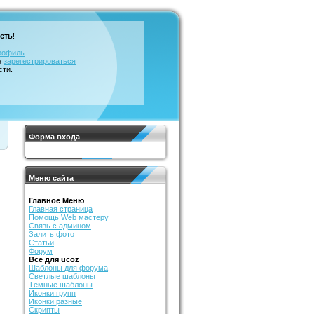
сть
!
рофиль
.
е
зарегестрироваться
сти.
Форма входа
Меню сайта
Главное Меню
Главная страница
Помощь Web мастеру
Связь с админом
Залить фото
Статьи
Форум
Всё для ucoz
Шаблоны для форума
Светлые шаблоны
Тёмные шаблоны
Иконки групп
Иконки разные
Скрипты