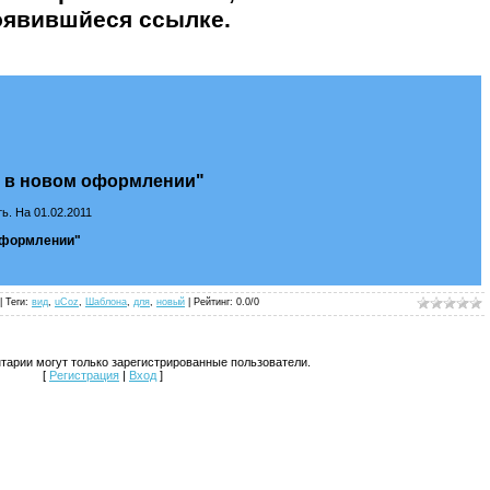
оявившйеся ссылке.
z в новом оформлении"
ь. На 01.02.2011
 оформлении"
| Теги:
вид
,
uCoz
,
Шаблона
,
для
,
новый
|
Рейтинг
:
0.0
/
0
тарии могут только зарегистрированные пользователи.
[
Регистрация
|
Вход
]