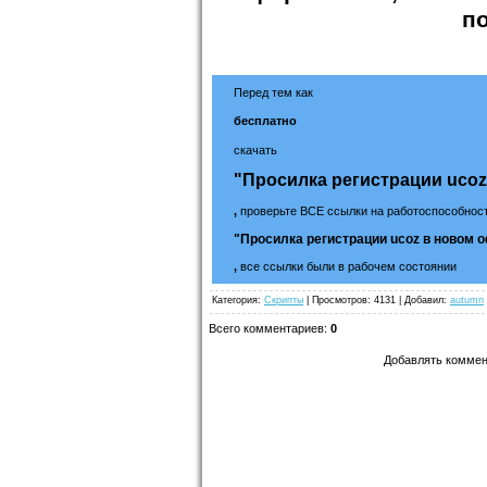
п
Перед тем как
бесплатно
скачать
"Просилка регистрации uco
,
проверьте ВСЕ ссылки на работоспособност
"Просилка регистрации ucoz в новом
,
все ссылки были в рабочем состоянии
Категория
:
Скрипты
|
Просмотров
: 4131 |
Добавил
:
autumn
Всего комментариев
:
0
Добавлять коммен