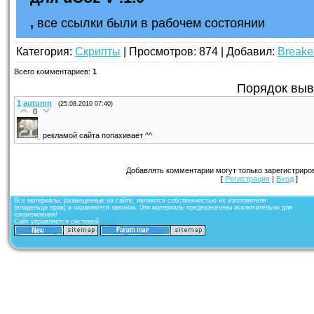
,
все ссылки были в рабочем состоянии
Категория
:
Скрипты
|
Просмотров
: 874 |
Добавил
:
Breake
Всего комментариев
:
1
Порядок выв
1
autumn
(25.08.2010 07:40)
0
рекламой сайта попахивает ^^
Добавлять комментарии могут только зарегистриро
[
Регистрация
|
Вход
]
Все материалы, размещенные на сайте, являются собственностью их изготовителя
(владельца прав) и охраняются законом. Эти материалы предназначены исключительно для
ознакомления!
Сайт управляется системой
uCoz