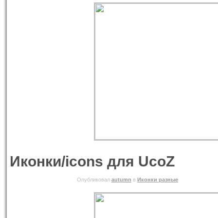
Иконки/icons для UcoZ
01.06.2010 ВТОРНИК
Опубликовал
autumn
в
Иконки разные