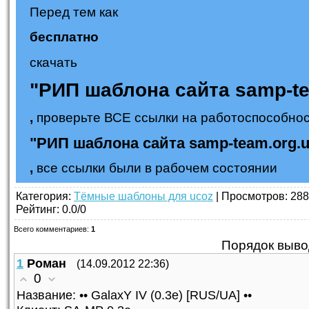
Перед тем как
бесплатно
скачать
"РИП шаблона сайта samp-te
,
проверьте ВСЕ ссылки на работоспособнос
"РИП шаблона сайта samp-team.org.u
,
все ссылки были в рабочем состоянии
Категория
:
Тёмные шаблоны для ucoz
|
Просмотров
: 288
Рейтинг
:
0.0
/
0
Всего комментариев
:
1
Порядок выво
1
Роман
(14.09.2012 22:36)
0
Название: •• GalaxY IV (0.3e) [RUS/UA] ••