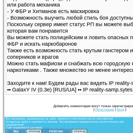
или работа механика
- У ФБР и Хитманов есть маскировка
- Возможность выучить любой стиль боя доступн
Поскольку сервер имеет статус РП вы можете вы
которая вам понравится
Вы можете стать полицейским и ловить опасных п
ФБР и искать наркобаронов
Также есть возможность стать крутым ганстером и
соперников и врагов
Можно стать мафиози и снабжать всю городскую 
наркотиками . Также множество не менее интерес
Заходите к нам! Будем рады вас видеть IP reality-
•• GalaxY IV (0.3e) [RUS/UA] •• IP reality-samp.syte
Добавлять комментарии могут только зарегистриро
[
Регистрация
|
Вход
]
Все материалы, размещенные на сайте, являются собственностью их изготовителя
(владельца прав) и охраняются законом. Эти материалы предназначены исключительно для
ознакомления!
Сайт управляется системой
uCoz