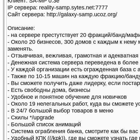
Клиент: SA-MP 0.3e
IP сервера: reality-samp.sytes.net:7777
Сайт сервера: http://galaxy-samp.ucoz.org/
Описание:
- на сервере престутствует 20 фракций/банд/маф
- Около 20 бизнесов, 300 домов с каждым к нему
заменять.
- Отзывчивая, вежливая, грамотная и адекватная
- Денежная система сервера переведена в более
- У каждой организации есть огражденная база с
- Также по 10-15 машин на каждую фракцию/бан
- Вы сможете получить даже лидерку, если поста
- Есть свободны дома, бизнесы
- Удобное и понятное обучение для новичков
- Около 19 нелегальных работ, куда вы сможете у
- В 24/7 большой выбор товаров в меню
- Скилы */upgrade
- Большой список анимаций
- Система ограбления банка, смотрите как бы вас
- Удобный КПК ((/kpk)), где вы сможете узнать гд