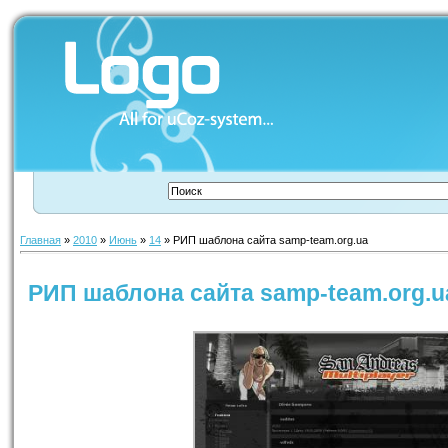
Главная
»
2010
»
Июнь
»
14
» РИП шаблона сайта samp-team.org.ua
РИП шаблона сайта samp-team.org.u