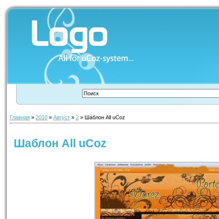
Главная
»
2010
»
Август
»
2
» Шаблон All uCoz
Шаблон All uCoz