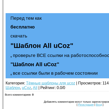
Перед тем как
бесплатно
скачать
"Шаблон All uCoz"
,
проверьте ВСЕ ссылки на работоспособнос
"Шаблон All uCoz"
,
все ссылки были в рабочем состоянии
Категория
:
Тёмные шаблоны для ucoz
|
Просмотров
: 114
Шаблон
,
uCoz
,
All
|
Рейтинг
:
0.0
/
0
Всего комментариев
:
0
Добавлять комментарии могут только зарегистриро
[
Регистрация
|
Вход
]