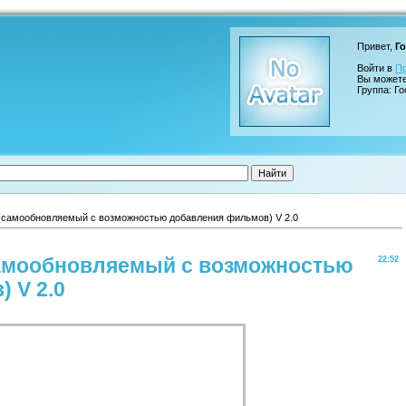
Привет,
Го
Войти в
П
Вы может
Группа: Го
(самообновляемый с возможностью добавления фильмов) V 2.0
самообновляемый с возможностью
22:52
 V 2.0