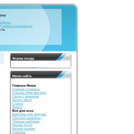
сть
!
рофиль
.
е
зарегестрироваться
сти.
Форма входа
Меню сайта
Главное Меню
Главная страница
Помощь Web мастеру
Связь с админом
Залить фото
Статьи
Форум
Всё для ucoz
Шаблоны для форума
Светлые шаблоны
Тёмные шаблоны
Иконки групп
Иконки разные
Скрипты