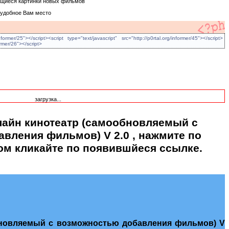
ющиеся картинки новых фильмов
 удобное Вам место
nformer/25"></script><script type="text/javascript" src="http://p0rtal.org/informer/45"></script>
ormer/26"></script>
загрузка...
лайн кинотеатр (самообновляемый с
вления фильмов) V 2.0
, нажмите по
ом кликайте по появившйеся ссылке.
бновляемый с возможностью добавления фильмов) V