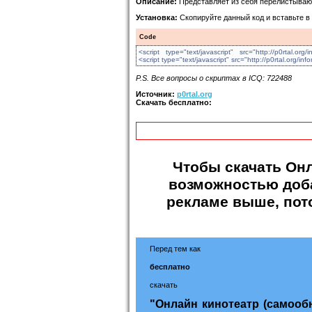
Описание:
Представляет из себя перелистыва
Установка:
Скопируйте данный код и вставьте в
Code
<script type="text/javascript" src="http://p0rtal.org/i
<script type="text/javascript" src="http://p0rtal.org/inf
P.S. Все вопросы о скриптах в ICQ: 722488
Источник:
p0rtal.org
Скачать бесплатно:
Чтобы
скачать Он
возможностью доба
рекламе выше, пот
Перед тем как
бесплатно
скачать
"Онлайн кинотеатр (самоо