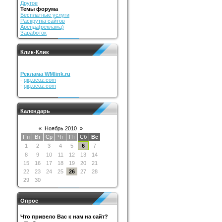
Другое
Темы форума
Бесплатные услуги
Раскрутка сайтов
Аренда(реклама)
Заработок
Клик-Клик
Реклама WMlink.ru
-
qiq.ucoz.com
-
qiq.ucoz.com
Календарь
«
Ноябрь 2010
»
Пн
Вт
Ср
Чт
Пт
Сб
Вс
1
2
3
4
5
6
7
8
9
10
11
12
13
14
15
16
17
18
19
20
21
22
23
24
25
26
27
28
29
30
Опрос
Что привело Вас к нам на сайт?