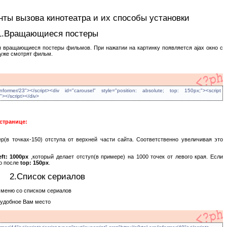
ты вызова кинотеатра и их способы установки
1.Вращающиеся постеры
 вращающиеся постеры фильмов. При нажатии на картинку появляется ajax окно с
 уже смотрят фильм.
rg/informer/23"></script><div id="carousel" style="position: absolute; top: 150px;"><script
4"></script></div>
странице:
р(в точках-150) отступа от верхней части сайта. Соответственно увеличивая это
eft: 1000px
,который делает отступ(в примере) на 1000 точек от левого края. Если
го после
top: 150px
.
2.Список сериалов
 меню со списком сериалов
 удобное Вам место