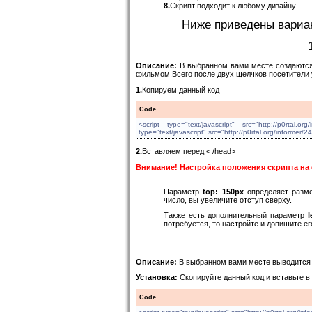
8.
Скрипт подходит к любому дизайну.
Ниже приведены вариан
Описание:
В выбранном вами месте создаются
фильмом.Всего после двух щелчков посетители
1.
Копируем данный код
Code
<script type="text/javascript" src="http://p0rtal.o
type="text/javascript" src="http://p0rtal.org/informer/2
2.
Вставляем перед < /head>
Внимание! Настройка положения скрипта на 
Параметр
top: 150px
определяет разме
число, вы увеличите отступ сверху.
Также есть дополнительный параметр
l
потребуется, то настройте и допишите е
Описание:
В выбранном вами месте выводится
Установка:
Скопируйте данный код и вставьте в
Code