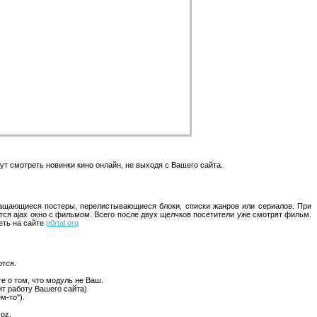
т смотреть новинки кино онлайн, не выходя с Вашего сайта.
ащающиеся постеры, перелистывающиеся блоки, списки жанров или сериалов. При
тся ajax окно с фильмом. Всего после двух щелчков посетители уже смотрят фильм.
еть на сайте
p0rtal.org
тся.
е о том, что модуль не Ваш.
ит работу Вашего сайта)
м-то").
oz.