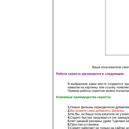
Ваши пользователи смогу
Работа скрипта заключается в следующем:
В выбранном вами месте создаются вр
нажатии на картинку или ссылку появляе
Пример работы скриптов можно посмотр
Ключевые преимущества скрипта:
1.
Новые фильмы периодически добавляю
2.
Вы можете сами добавлять фильмы.
3.
Ни Вы, ни Ваши пользователи не узнает
4.
Скрипт быстро загружается (не замедл
5.
Нет никакой рекламы (даже "сделано ке
6.
Простая установка.
7.
Скрипт работает не только на сайтах uc