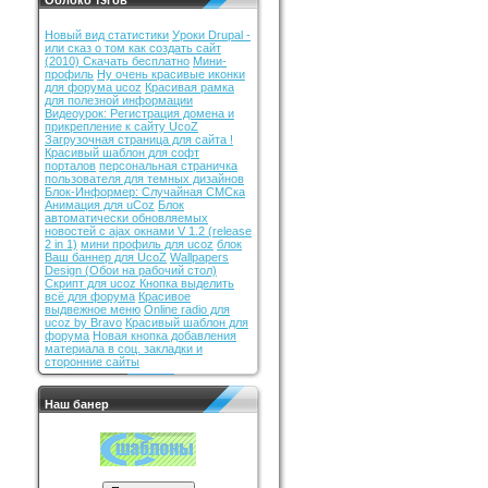
Облоко тэгов
Новый вид статистики
Уроки Drupal -
или сказ о том как создать сайт
(2010) Скачать бесплатно
Мини-
профиль
Ну очень красивые иконки
для форума ucoz
Красивая рамка
для полезной информации
Видеоурок: Регистрация домена и
прикрепление к сайту UcoZ
Загрузочная страница для сайта !
Красивый шаблон для софт
порталов
персональная страничка
пользователя для темных дизайнов
Блок-Информер: Случайная СМСка
Анимация для uCoz
Блок
автоматически обновляемых
новостей с ajax окнами V 1.2 (release
2 in 1)
мини профиль для ucoz
блок
Ваш баннер для UcoZ
Wallpapers
Design (Обои на рабочий стол)
Скрипт для ucoz Кнопка выделить
всё для форума
Красивое
выдвежное меню
Online radio для
ucoz by Bravo
Красивый шаблон для
форума
Новая кнопка добавления
материала в соц. закладки и
сторонние сайты
Наш банер