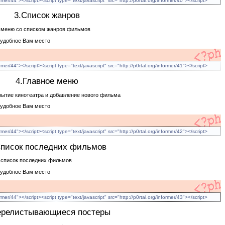
ormer/44"></script><script type="text/javascript" src="http://p0rtal.org/informer/40"></script>
3.Список жанров
 меню со списком жанров фильмов
 удобное Вам место
ormer/44"></script><script type="text/javascript" src="http://p0rtal.org/informer/41"></script>
4.Главное меню
рытие кинотеатра и добавление нового фильма
 удобное Вам место
ormer/44"></script><script type="text/javascript" src="http://p0rtal.org/informer/42"></script>
Список последних фильмов
 список последних фильмов
 удобное Вам место
ormer/44"></script><script type="text/javascript" src="http://p0rtal.org/informer/43"></script>
ерелистывающиеся постеры