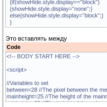
{if(showHide.style.display=="block")
{showHide.style.display="none";}
else{showHide.style.display="block";}
}
x.onmouseover=over;
y.onmouseover=over;
Это вставлять между
function over()
Code
{
this.innerHTML="Javascript";
<!-- BODY START HERE -->
this.style.border="4px solid lime";
}
<script>
x.onmouseout=out;
y.onmouseout=out;
//Variables to set
function out()
between=28 //The pixel between the 
{this.innerHTML="";
mainheight=25 //The height of the ma
this.style.border="4px solid black";}
subheight=22 //The height of the sub