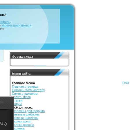
сть
!
рофиль
.
е
зарегестрироваться
сти.
Форма входа
Меню сайта
Главное Меню
17:03
Главная страница
Помощь Web мастеру
Связь с админом
Залить фото
Статьи
Форум
Всё для ucoz
Шаблоны для форума
Светлые шаблоны
Тёмные шаблоны
Иконки групп
Иконки разные
Скрипты