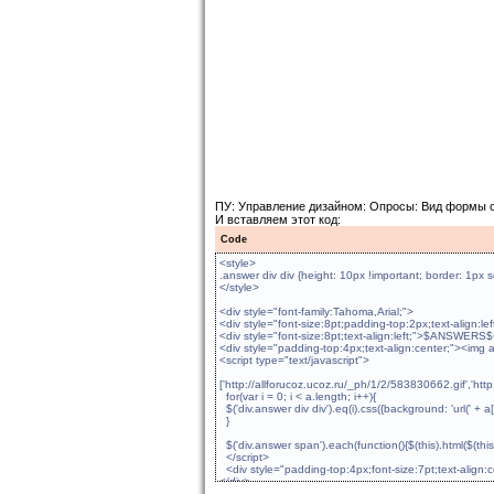
ПУ: Управление дизайном: Опросы: Вид формы 
И вставляем этот код:
Code
<style>
.answer div div {height: 10px !important; border: 1px
</style>
<div style="font-family:Tahoma,Arial;">
<div style="font-size:8pt;padding-top:2px;text-alig
<div style="font-size:8pt;text-align:left;">$ANSWERS
<div style="padding-top:4px;text-align:center;"><im
<script type="text/javascript">
v
['http://allforucoz.ucoz.ru/_ph/1/2/583830662.gif','htt
for(var i = 0; i < a.length; i++){
$('div.answer div div').eq(i).css({background: 'url(' + a
}
$('div.answer span').each(function(){$(this).html($(this).h
</script>
<div style="padding-top:4px;font-size:7pt;text-al
</div>