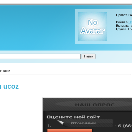
Привет,
Го
Войти в
П
Вы может
Группа: Го
ля ucoz
я ucoz