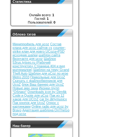
Статистика
Онлайн всего:
1
Гостей:
1
Пользователей:
0
Облоко тэгов
Минипрофиль для ucoz
Состав
клана для ucoz сайтов cs
counter-
strike клан для новго UCoza+PSD
исходник шапки
шаблон сайта
Вконтакте для ucoz
Шаблон
53rus.tytseo.ru (Рабочий
конструктор+ Страница 404 и вид
материалов)
Шаблон на тему Grand
Theft Auto
Шаблон для uCoz по игре
Metro 2033
Прикольные для UcoZ
Cкачать с файлообмеников для
UcoZ
блок Ваш баннер для UcoZ
Новые ajax окна
Иконки групп
"Облако"
Downloads icon by Dim4ik
Code и Quote для uCoz
Пак из 12
хаков для UCOZ
car by dirtymusicx
Пак кнопок для UcoZ
Опрос с
картинками
Online radio для ucoz by
Bravo
Адаптация шаблона OnTheGo
под ucoz
Наш банер