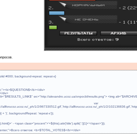
опросов.
 solid #000; background-repeat: repeat-x}
n:left;"><b>$QUESTION$</b></div>
$</div>
g alt="$RESULTS_LINK$" src="http://alexandro.ucoz.ua/onpocbl/results.png"> <img alt="$ARCHIV
ar 
p://allforucoz.ucoz.ru/_ph/1/2/967330512.gif','http://allforucoz.ucoz.ru/_ph/1/2/102136836.gif','ht
[i] + ')', backgroundRepeat: 'repeat-x'});
tml()+' - <span class="procent">'+$(this).attr('title').split(':')[1]+'</span>')});
ign:center;">Всего ответов: <b>$TOTAL_VOTES$</b></div>