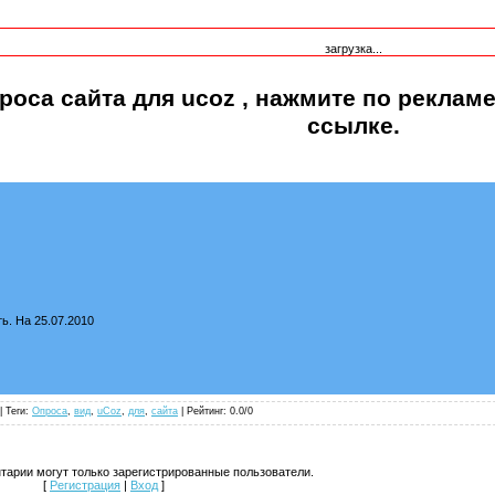
загрузка...
роса сайта для ucoz
, нажмите по реклам
ссылке.
ь. На 25.07.2010
| Теги:
Опроса
,
вид
,
uCoz
,
для
,
сайта
|
Рейтинг
:
0.0
/
0
тарии могут только зарегистрированные пользователи.
[
Регистрация
|
Вход
]