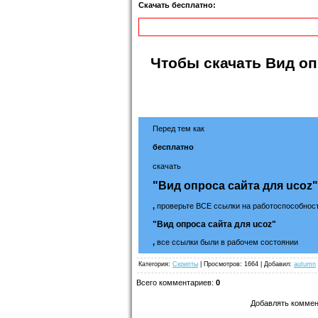
Скачать бесплатно:
Чтобы
скачать Вид оп
Перед тем как
бесплатно
скачать
"Вид опроса сайта для ucoz"
,
проверьте ВСЕ ссылки на работоспособност
"Вид опроса сайта для ucoz"
,
все ссылки были в рабочем состоянии
Категория
:
Скрипты
|
Просмотров
: 1664 |
Добавил
:
autumn
Всего комментариев
:
0
Добавлять коммен