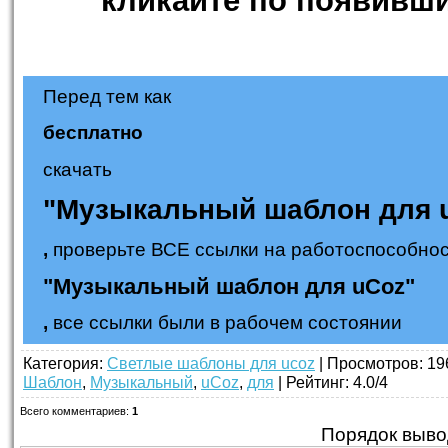
Перед тем как
бесплатно
скачать
"Музыкальный шаблон для 
,
проверьте ВСЕ ссылки на работоспособнос
"Музыкальный шаблон для uCoz"
,
все ссылки были в рабочем состоянии
Категория
:
Светлые шаблоны для ucoz
|
Просмотров
: 19
Шаблон
,
Музыкальный
,
uCoz
,
для
|
Рейтинг
:
4.0
/
4
Всего комментариев
:
1
Порядок выво