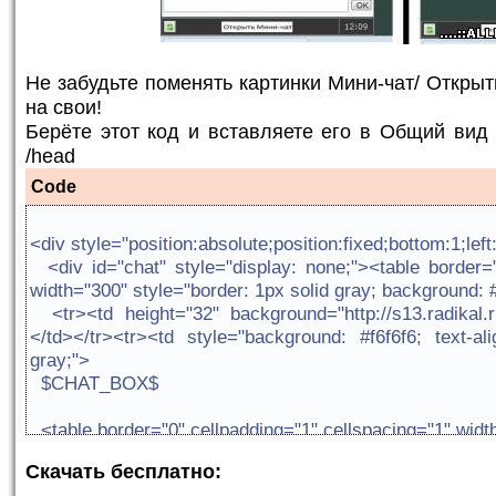
Не забудьте поменять картинки Мини-чат/ Откры
на свои!
Берёте этот код и вставляете его в Общий вид
/head
Code
<div style="position:absolute;position:fixed;bottom:1;lef
<div id="chat" style="display: none;"><table border="
width="300" style="border: 1px solid gray; background: 
<tr><td height="32" background="http://s13.radikal.r
</td></tr><tr><td style="background: #f6f6f6; text-al
gray;">
$CHAT_BOX$
<table border="0" cellpadding="1" cellspacing="1" wi
<tr><td width="206">
Скачать бесплатно: