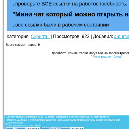
,
проверьте ВСЕ ссылки на работоспособность. 
"Мини чат который можно открыть 
,
все ссылки были в рабочем состоянии
Категория
:
Скрипты
|
Просмотров
: 922 |
Добавил
:
autum
Всего комментариев
:
0
Добавлять комментарии могут только зарегистриро
[
Регистрация
|
Вход
]
Все материалы, размещенные на сайте, являются собственностью их изготовителя
(владельца прав) и охраняются законом. Эти материалы предназначены исключительно для
ознакомления!
Сайт управляется системой
uCoz