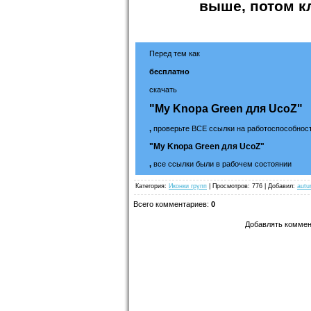
выше, потом к
Перед тем как
бесплатно
скачать
"My Knopa Green для UcoZ"
,
проверьте ВСЕ ссылки на работоспособност
"My Knopa Green для UcoZ"
,
все ссылки были в рабочем состоянии
Категория
:
Иконки групп
|
Просмотров
: 776 |
Добавил
:
aut
Всего комментариев
:
0
Добавлять коммен