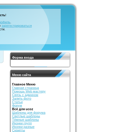
сть
!
рофиль
.
е
зарегестрироваться
сти.
Форма входа
Меню сайта
Главное Меню
Главная страница
Помощь Web мастеру
Связь с админом
Залить фото
Статьи
Форум
Всё для ucoz
Шаблоны для форума
Светлые шаблоны
Тёмные шаблоны
Иконки групп
Иконки разные
Скрипты