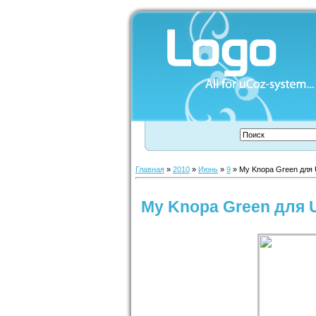
Главная
»
2010
»
Июнь
»
9
» My Knopa Green для
My Knopa Green для 