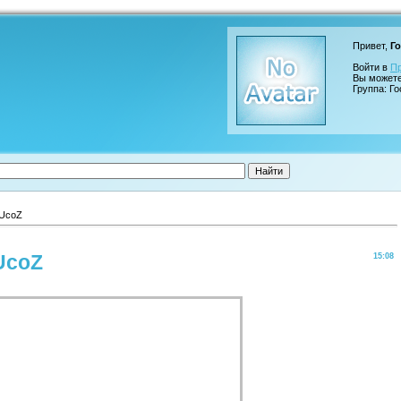
Привет,
Го
Войти в
П
Вы может
Группа: Го
 UcoZ
UcoZ
15:08