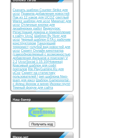
Облоко тэгов
Cкачать шаблон Counter-Strike для
ucoz
Правила добавления новостей
Пак из 12 хаков для UCOZ
светлый
Warez шаблон для ucoz
Миничат для
ucoz
Отличные кнопки для
дизайнерких работ
Видеоурок:
Регистрация домена и прикрепление
к сайту UcoZ
Шаблон By Nver для
ucoz
Черный шаблон GTA с рабочим
конструктором
Танцующий
террорист
голубой вид новостей для
ucoz
Скрипт Онлайн кинотеатра
(самообновляемый с возможностью
добавления фильмов и поиском) V
2.2
UcozSocial 1.15.10(Новинка)
Красивый шаблон для софт
порталов
Rip PlayGaming.Ru для
uCoz
Скрипт на статистику
пользователей !
рип шаблона Nwo-
team для юкоз
Шаблон Gamesportal -
с флеш фоном и меню
Иконки групп
Темный форум для сайта
Наш банер
Мини-чат