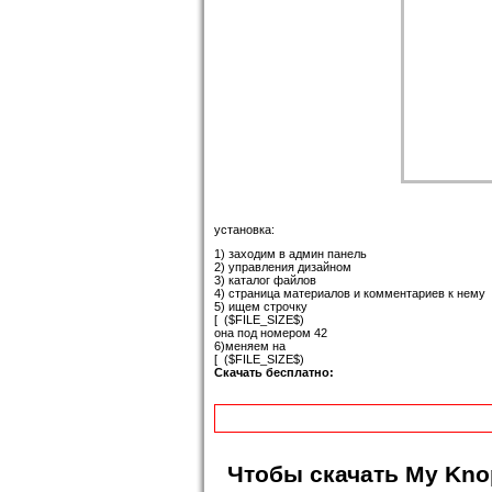
установка:
1) заходим в админ панель
2) управления дизайном
3) каталог файлов
4) страница материалов и комментариев к нему
5) ищем строчку
[
($FILE_SIZE$)
она под номером 42
6)меняем на
[
($FILE_SIZE$)
Скачать бесплатно:
Чтобы
скачать My Kno