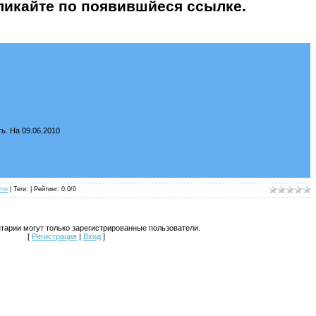
ликайте по появившйеся ссылке.
ь. На 09.06.2010
umn
| Теги: |
Рейтинг
:
0.0
/
0
тарии могут только зарегистрированные пользователи.
[
Регистрация
|
Вход
]