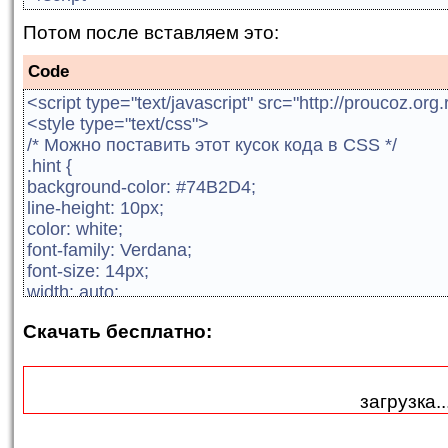
Потом после вставляем это:
Code
<script type="text/javascript" src="http://proucoz.or
<style type="text/css">
/* Можно поставить этот кусок кода в CSS */
.hint {
background-color: #74B2D4;
line-height: 10px;
color: white;
font-family: Verdana;
font-size: 14px;
width: auto;
border-top: 1px solid white;
Скачать бесплатно:
border-right: 1px solid white;
border-bottom: 1px solid white;
border-left: 2px solid blue;
margin: 1px;
загрузка..
padding: 8px;
position: absolute;