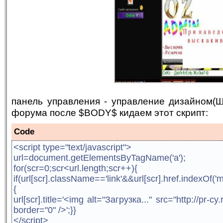
панель управления - управление дизайном(
форума после $BODY$ кидаем этот скрипт:
Code
<script type="text/javascript">
url=document.getElementsByTagName('a');
for(scr=0;scr<url.length;scr++){
if(url[scr].className=='link'&&url[scr].href.indexOf('ma
{
url[scr].title='<img alt="Загрузка..." src="http://pr-c
border="0" />';}}
</script>