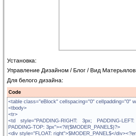
Установка:
Управление Дизайном / Блог / Вид Матерьялов
Для белого дизайна:
Code
<table class="eBlock" cellspacing="0" cellpadding="0"
<tbody>
<tr>
<td style="PADDING-RIGHT: 3px; PADDING-LEFT
PADDING-TOP: 3px"><?if($MODER_PANEL$)?>
<div style="FLOAT: right">$MODER_PANEL$</div><?e