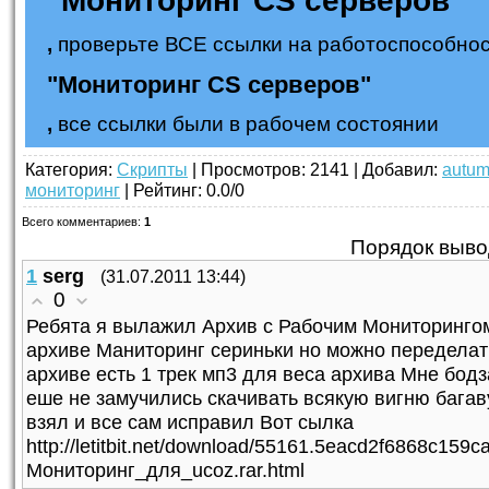
"Мониторинг CS серверов"
,
проверьте ВСЕ ссылки на работоспособнос
"Мониторинг CS серверов"
,
все ссылки были в рабочем состоянии
Категория
:
Скрипты
|
Просмотров
: 2141 |
Добавил
:
autu
мониторинг
|
Рейтинг
:
0.0
/
0
Всего комментариев
:
1
Порядок выво
1
serg
(31.07.2011 13:44)
0
Ребята я вылажил Архив с Рабочим Мониторингом
архиве Маниторинг сериньки но можно переделать
архиве есть 1 трек мп3 для веса архива Мне бод
еше не замучились скачивать всякую вигню багав
взял и все сам исправил Вот сылка
http://letitbit.net/download/55161.5eacd2f6868c159
Мониторинг_для_ucoz.rar.html