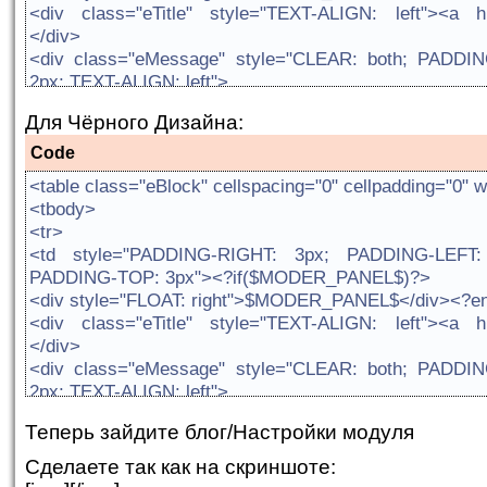
<div class="eTitle" style="TEXT-ALIGN: left"><a
</div>
<div class="eMessage" style="CLEAR: both; PADD
2px; TEXT-ALIGN: left">
<div><CENTER>
Для Чёрного Дизайна:
<IFRAME src='http://monitor.rea
ip=$OTHER1$&port=$OTHER2$&game=halflife&color=0
Code
frameBorder='0' marginWidth='0' marginHeight='0' scr
<table class="eBlock" cellspacing="0" cellpadding="0"
</CENTER></div>
<tbody>
<?if($ATTACHMENTS$)?>
<tr>
<div class="eAttach">Прикрепления: $ATTACHMENTS
<td style="PADDING-RIGHT: 3px; PADDING-LEFT
<div class="eDetails" style="CLEAR: both"><?if(
PADDING-TOP: 3px"><?if($MODER_PANEL$)?>
href="$CATEGORY_URL$">$CATEGORY_NAME$</a> |<
<div style="FLOAT: right">$MODER_PANEL$</div><?e
| Дата: <span title="$TIME$">$DATE$</span>
<div class="eTitle" style="TEXT-ALIGN: left"><a
$RATING$/$RATED$<?endif?> <?if(
</div>
href="$COMMENTS_URL$">Комментарии ($COMMENT
<div class="eMessage" style="CLEAR: both; PADD
</td></tr></tbody></table>
2px; TEXT-ALIGN: left">
<div><CENTER>
Теперь зайдите блог/Настройки модуля
<IFRAME src='http://monitor.rea
ip=$OTHER1$&port=$OTHER2$&game=halflife&color=F
Сделаете так как на скриншоте:
frameBorder='0' marginWidth='0' marginHeight='0' scr