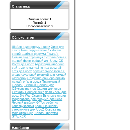
Статистика
Онлайн всего:
1
Гостей:
1
Пользователей:
0
Облоко тэгов
Шаблон для форума ucoz
Хинт для
сайта
Рип форума www.1x.do.am
синий
Шаблон форума Fisana's
Новый вид страницы фотоальбома с
полной фотографией для Ucoz
CS
Portal для ucoz
Адаптация шаблона
сайта zone-game.info под ucoz
all-
cms для ucoz
вертикальное меню с
индивидуальной иконкой для каждой
категории
Создание баннера прямо
на сайте.(для ucoz)
Прикольный
шаблон
Тёмный шаблон для
CS+конструктор
Скрипт для ucoz
Скачать CounterStrike
flash часы для
ucoz
Big War
Скрипт Быстрые опции
модератора для форума для ucoz
Черный шаблон GTA с рабочим
конструктором
Красные кнопки
стеклянные для UcoZ
Ссылка на
мою страницу
Шаблон форума
STALKER
Наш банер