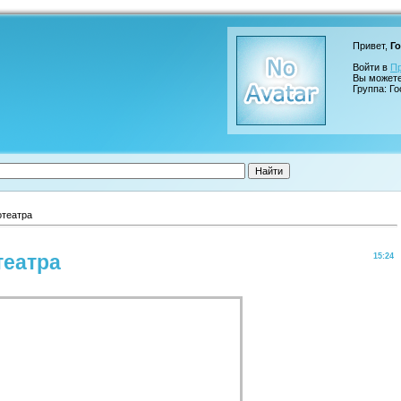
Привет,
Го
Войти в
П
Вы может
Группа: Го
отеатра
театра
15:24