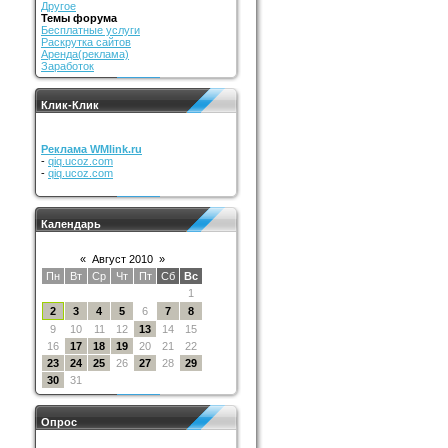
Другое
Темы форума
Бесплатные услуги
Раскрутка сайтов
Аренда(реклама)
Заработок
Клик-Клик
Реклама WMlink.ru
-
qiq.ucoz.com
-
qiq.ucoz.com
Календарь
«
Август 2010
»
Пн
Вт
Ср
Чт
Пт
Сб
Вс
1
2
3
4
5
6
7
8
9
10
11
12
13
14
15
16
17
18
19
20
21
22
23
24
25
26
27
28
29
30
31
Опрос