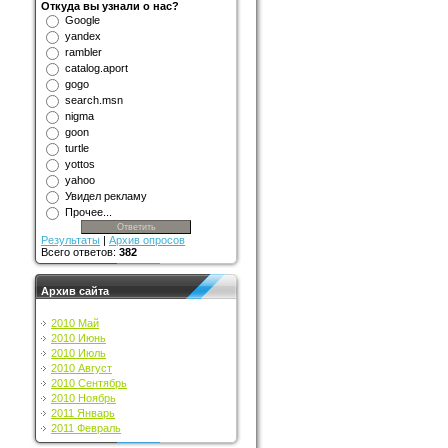
Откуда вы узнали о нас?
Google
yandex
rambler
catalog.aport
gogo
search.msn
nigma
goon
turtle
yottos
yahoo
Увидел рекламу
Прочее...
Результаты
|
Архив опросов
Всего ответов:
382
Архив сайта
2010 Май
2010 Июнь
2010 Июль
2010 Август
2010 Сентябрь
2010 Ноябрь
2011 Январь
2011 Февраль