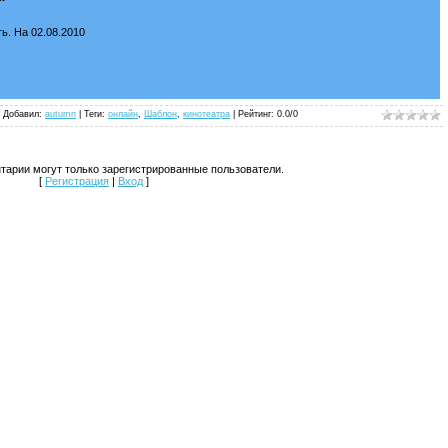
"
ь. На 02.08.2010
|
Добавил
:
autumn
| Теги:
онлайн
,
Шаблон
,
кинотеатра
|
Рейтинг
:
0.0
/
0
тарии могут только зарегистрированные пользователи.
[
Регистрация
|
Вход
]