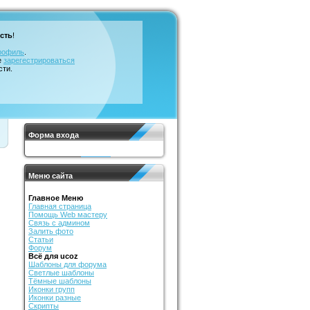
сть
!
рофиль
.
е
зарегестрироваться
сти.
Форма входа
Меню сайта
Главное Меню
Главная страница
Помощь Web мастеру
Связь с админом
Залить фото
Статьи
Форум
Всё для ucoz
Шаблоны для форума
Светлые шаблоны
Тёмные шаблоны
Иконки групп
Иконки разные
Скрипты