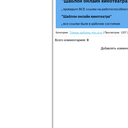
"Шаблон онлайн кинотеатра
,
проверьте ВСЕ ссылки на работоспособност
"Шаблон онлайн кинотеатра"
,
все ссылки были в рабочем состоянии
Категория
:
Тёмные шаблоны для ucoz
|
Просмотров
: 1207 
Всего комментариев
:
0
Добавлять коммен