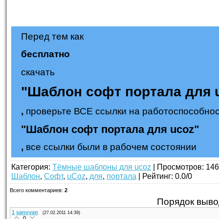
Перед тем как
бесплатно
скачать
"Шаблон софт портала для 
,
проверьте ВСЕ ссылки на работоспособнос
"Шаблон софт портала для ucoz"
,
все ссылки были в рабочем состоянии
Категория
:
Тёмные шаблоны для ucoz
|
Просмотров
: 146
Шаблон
,
Софт
,
uCoz
,
для
,
портала
|
Рейтинг
:
0.0
/
0
Всего комментариев
:
2
Порядок выво
1
sanoyan
(27.02.2011 14:39)
0