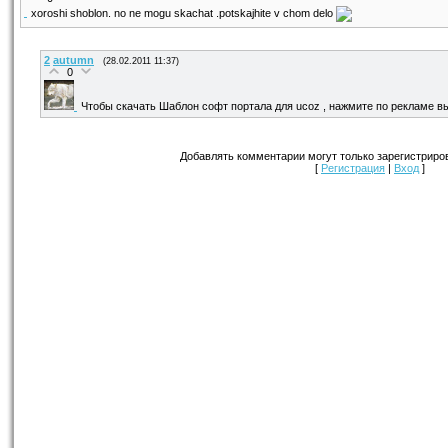
xoroshi shoblon. no ne mogu skachat .potskajhite v chom delo
2
autumn
(28.02.2011 11:37)
0
Чтобы скачать Шаблон софт портала для ucoz , нажмите по рекламе в
Добавлять комментарии могут только зарегистриро
[
Регистрация
|
Вход
]