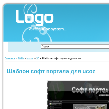
Главная
»
2010
»
Июль
»
30
» Шаблон софт портала для ucoz
Шаблон софт портала для ucoz