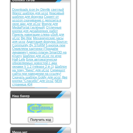
Облоко тэгов
Downloads icon by Dim4ik
светлый
Warez шаблон для ucoz
Красивый
шаблон для форума
Скрипт от
ucozon скачивание с депозита в
окне ajax для uCoz
Форум для
MediaPortal (зелёный)
Отличные
кнопки для дизайнерких работ
Панель навигации слева
uSoft для
uCoz
Big War
Механические часы
для ucoz
Адаптация форума Source-
Community By SToRM
5 кнопок new
Оживляем картинки (Придаём
динамику) через плагин Smart3D на
jQuery
Шаблон для uCoz по игре
Half-Lefe
Блок автоматически
обновляемых новостей с ajax
окнами V 1.2 (release 2 in 1)
Шаблон
на тему "Кино" для uCoz
Скриншот
сайта при наведении на ссылку!
Скачать шаблон Goldy для ucoz
Две
кнопки "Спасибо" для UcoZ
NEW
страница 404
Наш банер
Мини-чат