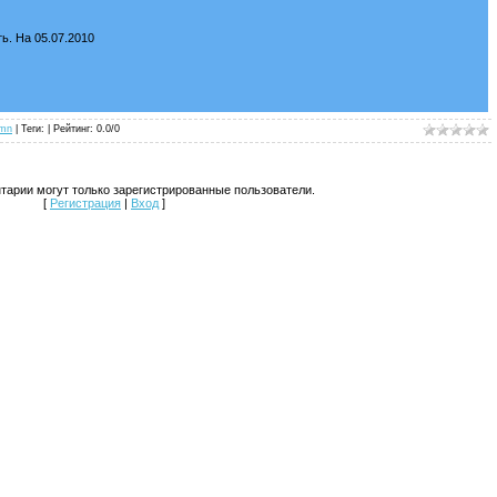
ь. На 05.07.2010
umn
| Теги: |
Рейтинг
:
0.0
/
0
тарии могут только зарегистрированные пользователи.
[
Регистрация
|
Вход
]