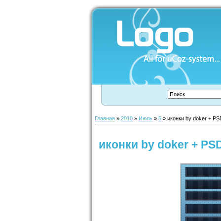
Главная
»
2010
»
Июль
»
5
» иконки by doker + PS
иконки by doker + PS