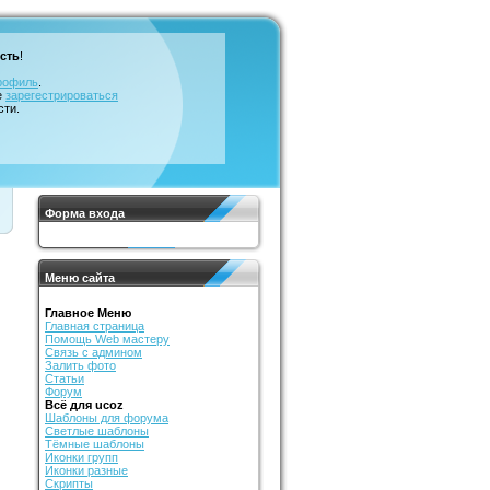
сть
!
рофиль
.
е
зарегестрироваться
сти.
Форма входа
Меню сайта
Главное Меню
Главная страница
Помощь Web мастеру
Связь с админом
Залить фото
Статьи
Форум
Всё для ucoz
Шаблоны для форума
Светлые шаблоны
Тёмные шаблоны
Иконки групп
Иконки разные
Скрипты