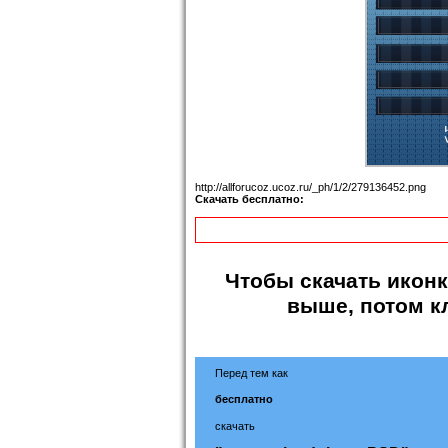
http://allforucoz.ucoz.ru/_ph/1/2/279136452.png
Скачать бесплатно:
Чтобы
скачать иконк
выше, потом к
Перед тем как
бесплатно
скачать