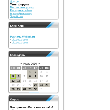
Другое
Темы форума
Бесплатные услуги
Раскрутка сайтов
Аренда(реклама)
Заработок
Клик-Клик
Реклама WMlink.ru
-
qiq.ucoz.com
-
qiq.ucoz.com
Календарь
«
Июль 2010
»
Пн
Вт
Ср
Чт
Пт
Сб
Вс
1
2
3
4
5
6
7
8
9
10
11
12
13
14
15
16
17
18
19
20
21
22
23
24
25
26
27
28
29
30
31
Опрос
Что привело Вас к нам на сайт?