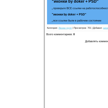
"иконки by doker + PSD"
,
проверьте ВСЕ ссылки на работоспособност
"иконки by doker + PSD"
,
все ссылки были в рабочем состоянии
Категория
:
Иконки групп
|
Просмотров
: 701 |
Добавил
:
aut
Всего комментариев
:
0
Добавлять коммен