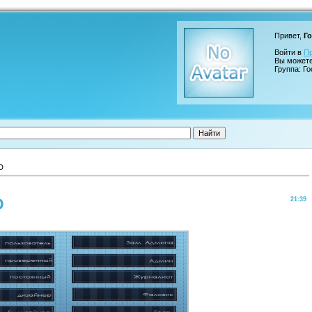
Привет,
Го
Войти в
П
Вы может
Группа: Го
D
D
21:39