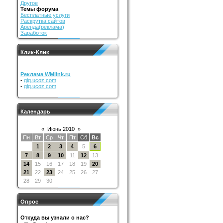
Другое
Темы форума
Бесплатные услуги
Раскрутка сайтов
Аренда(реклама)
Заработок
Клик-Клик
Реклама WMlink.ru
-
qiq.ucoz.com
-
qiq.ucoz.com
Календарь
«
Июнь 2010
»
Пн
Вт
Ср
Чт
Пт
Сб
Вс
1
2
3
4
5
6
7
8
9
10
11
12
13
14
15
16
17
18
19
20
21
22
23
24
25
26
27
28
29
30
Опрос
Откуда вы узнали о нас?