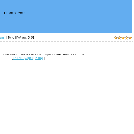
ь. На 06.06.2010
tumn
| Теги: |
Рейтинг
:
5.0
/
1
тарии могут только зарегистрированные пользователи.
[
Регистрация
|
Вход
]