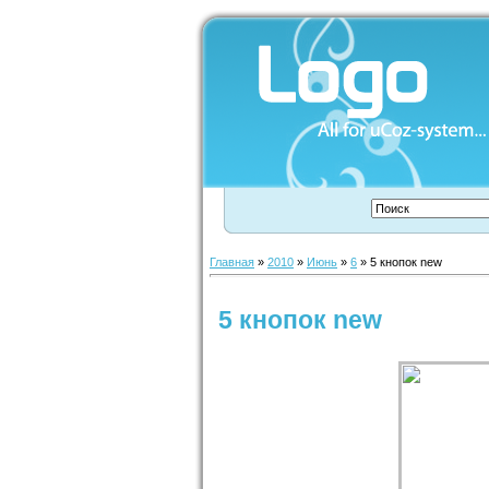
Главная
»
2010
»
Июнь
»
6
» 5 кнопок new
5 кнопок new