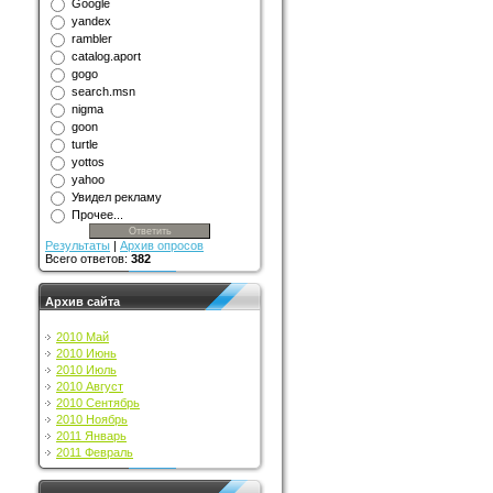
Google
yandex
rambler
catalog.aport
gogo
search.msn
nigma
goon
turtle
yottos
yahoo
Увидел рекламу
Прочее...
Результаты
|
Архив опросов
Всего ответов:
382
Архив сайта
2010 Май
2010 Июнь
2010 Июль
2010 Август
2010 Сентябрь
2010 Ноябрь
2011 Январь
2011 Февраль