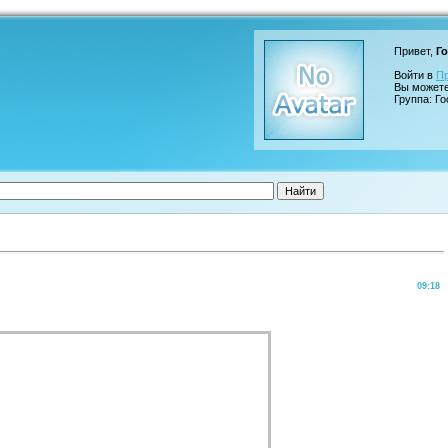
Привет,
Го
Войти в
П
Вы может
Группа: Го
09:18