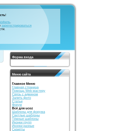
сть
!
рофиль
.
е
зарегестрироваться
сти.
Форма входа
Меню сайта
Главное Меню
Главная страница
Помощь Web мастеру
Связь с админом
Залить фото
Статьи
Форум
Всё для ucoz
Шаблоны для форума
Светлые шаблоны
Тёмные шаблоны
Иконки групп
Иконки разные
Скрипты