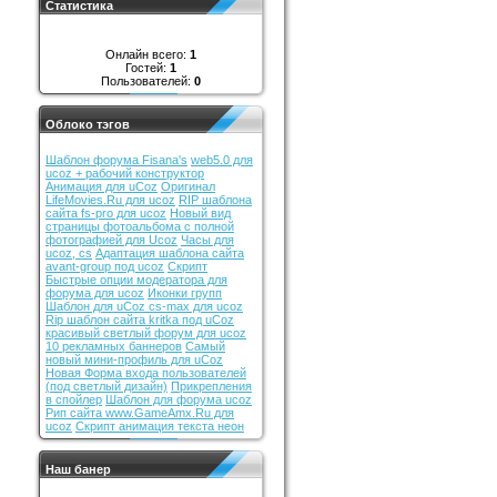
Статистика
Онлайн всего:
1
Гостей:
1
Пользователей:
0
Облоко тэгов
Шаблон форума Fisana's
web5.0 для
ucoz + рабочий конструктор
Анимация для uCoz
Оригинал
LifeMovies.Ru для ucoz
RIP шаблона
сайта fs-pro для ucoz
Новый вид
страницы фотоальбома с полной
фотографией для Ucoz
Часы для
ucoz, cs
Адаптация шаблона сайта
avant-group под ucoz
Скрипт
Быстрые опции модератора для
форума для ucoz
Иконки групп
Шаблон для uCoz cs-max для ucoz
Rip шаблон сайта kritka под uCoz
красивый светлый форум для ucoz
10 рекламных баннеров
Самый
новый мини-профиль для uCoz
Новая Форма входа пользователей
(под светлый дизайн)
Прикрепления
в спойлер
Шаблон для форума ucoz
Рип сайта www.GameAmx.Ru для
ucoz
Скрипт анимация текста неон
Наш банер