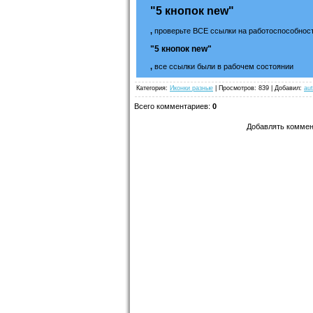
"5 кнопок new"
,
проверьте ВСЕ ссылки на работоспособност
"5 кнопок new"
,
все ссылки были в рабочем состоянии
Категория
:
Иконки разные
|
Просмотров
: 839 |
Добавил
:
au
Всего комментариев
:
0
Добавлять коммен