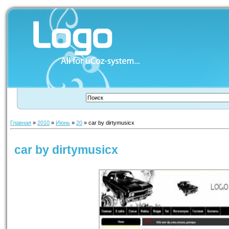
Главная
»
2010
»
Июнь
»
20
» car by dirtymusicx
car by dirtymusicx