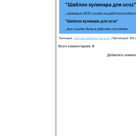
"Шаблон кулинара для ucoz
,
проверьте ВСЕ ссылки на работоспособност
"Шаблон кулинара для ucoz"
,
все ссылки были в рабочем состоянии
Категория
:
Светлые шаблоны для ucoz
|
Просмотров
: 934 
Всего комментариев
:
0
Добавлять коммен