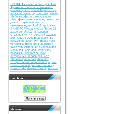
ONLINE TV к вам на сайт для uCoz
Адаптация шаблона сайта avant-
group под ucoz
Новая Форма входа
пользователей (под светлый дизайн)
Шаблон софт портала для ucoz
Многофункциональный вид новостей
для ucoz
Красные кнопки
стеклянные для UcoZ
Graphic tree
GAME PORTAL для uCoz
Пак из 12
хаков для UCOZ
прикольная
Страница 404
Футбольный шаблон
для Форума uCoz
Видеоуроки по
JavaScript (2009) SWF
Видео-урок
установка стороннего шаблона в
uCoz
горизонтальное выпадающее
меню для ucoz
Mp3 Player (без
рекламы и лишних ссылок)
интересный шаблон для ucoz
Шаблон оранжевый
Мини чат
который можно открыть на форуме
Новый шаблон для сайта на тему
Game Portal
Иконки CSmfG для ucoz
Наш банер
Мини-чат