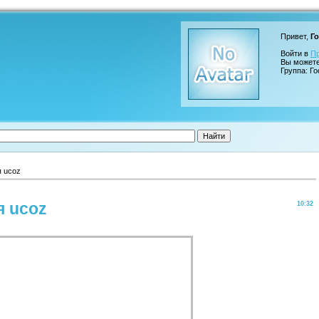
Привет,
Го
Войти в
П
Вы может
Группа: Го
я ucoz
я ucoz
10:32