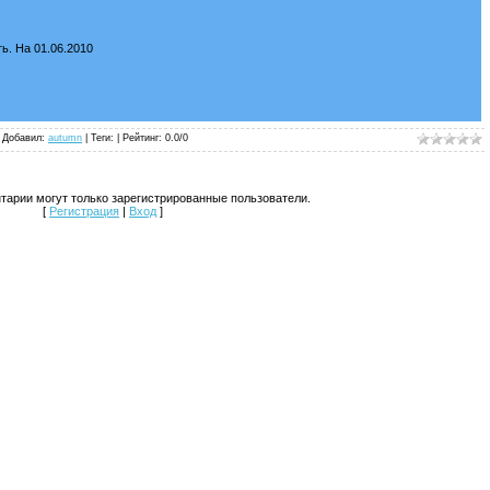
"
ь. На 01.06.2010
|
Добавил
:
autumn
| Теги: |
Рейтинг
:
0.0
/
0
тарии могут только зарегистрированные пользователи.
[
Регистрация
|
Вход
]