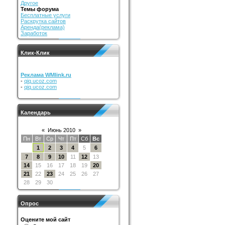
Другое
Темы форума
Бесплатные услуги
Раскрутка сайтов
Аренда(реклама)
Заработок
Клик-Клик
Реклама WMlink.ru
-
qiq.ucoz.com
-
qiq.ucoz.com
Календарь
«
Июнь 2010
»
Пн
Вт
Ср
Чт
Пт
Сб
Вс
1
2
3
4
5
6
7
8
9
10
11
12
13
14
15
16
17
18
19
20
21
22
23
24
25
26
27
28
29
30
Опрос
Оцените мой сайт