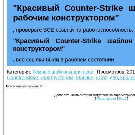
"Красивый Counter-Strike 
рабочим конструктором"
,
проверьте ВСЕ ссылки на работоспособность. 
"Красивый Counter-Strike шабло
конструктором"
,
все ссылки были в рабочем состоянии
Категория
:
Тёмные шаблоны для ucoz
|
Просмотров
: 201
Counter-Strike
,
конструктором
,
Шаблон
,
uCoz
,
для
,
Краси
Всего комментариев
:
0
Добавлять комментарии могут только зарегистриро
[
Регистрация
|
Вход
]