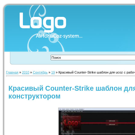
Главная
»
2010
»
Сентябрь
»
19
» Красивый Counter-Strike шаблон для ucoz с раб
Красивый Counter-Strike шаблон дл
конструктором