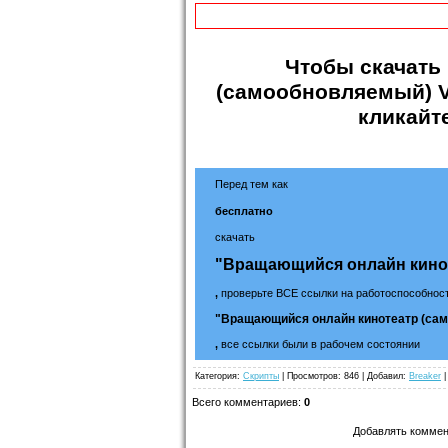
Чтобы
скачать
(самообновляемый) V
кликайт
Перед тем как
бесплатно
скачать
"Вращающийся онлайн кинот
,
проверьте ВСЕ ссылки на работоспособност
"Вращающийся онлайн кинотеатр (сам
,
все ссылки были в рабочем состоянии
Категория
:
Скрипты
|
Просмотров
: 846 |
Добавил
:
Breaker
|
Всего комментариев
:
0
Добавлять коммен