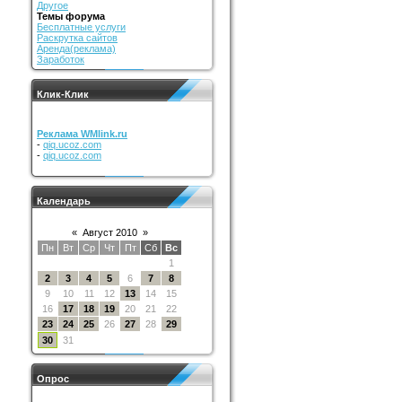
Другое
Темы форума
Бесплатные услуги
Раскрутка сайтов
Аренда(реклама)
Заработок
Клик-Клик
Реклама WMlink.ru
-
qiq.ucoz.com
-
qiq.ucoz.com
Календарь
«
Август 2010
»
Пн
Вт
Ср
Чт
Пт
Сб
Вс
1
2
3
4
5
6
7
8
9
10
11
12
13
14
15
16
17
18
19
20
21
22
23
24
25
26
27
28
29
30
31
Опрос