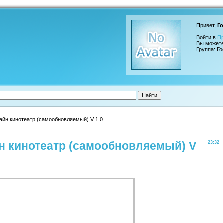
Привет,
Го
Войти в
П
Вы может
Группа: Го
йн кинотеатр (самообновляемый) V 1.0
 кинотеатр (самообновляемый) V
23:32