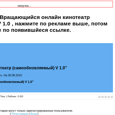
загрузка...
 Вращающийся онлайн кинотеатр
 1.0
, нажмите по рекламе выше, потом
е по появившйеся ссылке.
еатр (самообновляемый) V 1.0"
ь. На 30.08.2010
ообновляемый) V 1.0"
 Теги: |
Рейтинг
:
0.0
/
0
тарии могут только зарегистрированные пользователи.
[
Регистрация
|
Вход
]