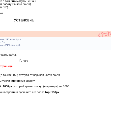
е о том, что модуль не Ваш.
ит работу Вашего сайта)
м-то").
oz.
Установка
ormer/23"></script>
px;">
ormer/24"></script>
часть сайта.
Готово
странице:
в точках-150) отступа от верхней части сайта.
ы увеличите отступ сверху.
ft: 1000px
,который делает отступ(в примере) на 1000
 то настройте и допишите его после
top: 150px
.