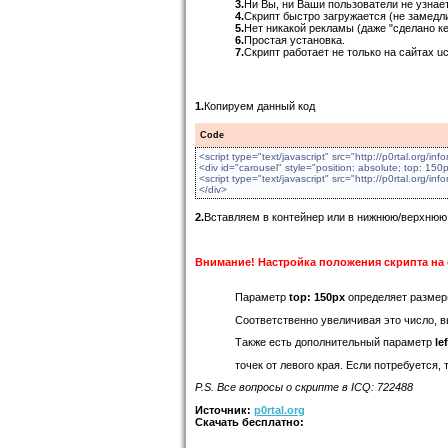
3.
Ни Вы, ни Ваши пользователи не узнает
4.
Скрипт быстро загружается (не замедл
5.
Нет никакой рекламы (даже "сделано ке
6.
Простая установка.
7.
Скрипт работает не только на сайтах uc
1.
Копируем данный код
Code
<script type="text/javascript" src="http://p0rtal.org/inf
<div id="carousel" style="position: absolute; top: 150
<script type="text/javascript" src="http://p0rtal.org/inf
</div>
2.
Вставляем в контейнер или в нижнюю/верхнюю 
Внимание! Настройка положения скрипта на 
Параметр
top: 150px
определяет размер(
Соответственно увеличивая это число, в
Также есть дополнительный параметр
le
точек от левого края. Если потребуется,
P.S. Все вопросы о скрипте в ICQ: 722488
Источник:
p0rtal.org
Скачать бесплатно: