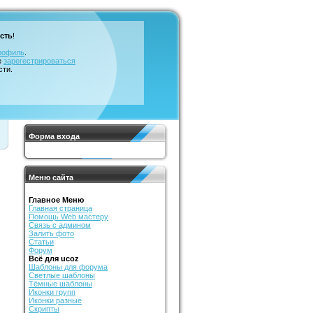
сть
!
рофиль
.
е
зарегестрироваться
сти.
Форма входа
Меню сайта
Главное Меню
Главная страница
Помощь Web мастеру
Связь с админом
Залить фото
Статьи
Форум
Всё для ucoz
Шаблоны для форума
Светлые шаблоны
Тёмные шаблоны
Иконки групп
Иконки разные
Скрипты