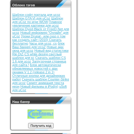
Облоко тэгов
Шаблон софт портала для ucoz
Шаблон GTA VI для uCoz
Шаблон
для uCoz по игре WOW
Плавное
увеличение картинки для ucoz
Шаблон Dyed-Black от FreeD-Net для
ucoz
Новый информер "Онлайн" для
uCoz
Уроки Drupal - или сказ о том
как создать сайт (2010) Скачать
бесплатно
Часы для ucoz, cs
блок
Ваш баннер для UcoZ
Новые ajax
окна для ucoz
Новый вид статистики
Rip DIZ-CS white desing светлый
шаблон для кс
Скачать шаблон CS
1.6 для ucoz
Загрузочная страница
для сайта !
Блок автоматически
обновляемых новостей с ajax
окнами V 1.2 (release 2 in 1)
Отличные кнопки для дизайнерких
работ
Cкачать шаблон Counter-Strike
для ucoz
Скрипт анимация текста
неон
Новый фильмы в iPod(е)
uSoft
для uCoz
Наш банер