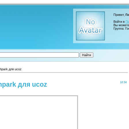
Привет,
Го
Войти в
П
Вы может
Группа: Го
hpark для ucoz
hpark для ucoz
10:34