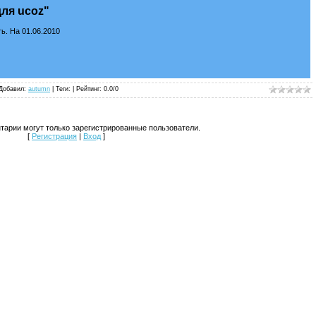
для ucoz"
ь. На 01.06.2010
Добавил
:
autumn
| Теги: |
Рейтинг
:
0.0
/
0
тарии могут только зарегистрированные пользователи.
[
Регистрация
|
Вход
]