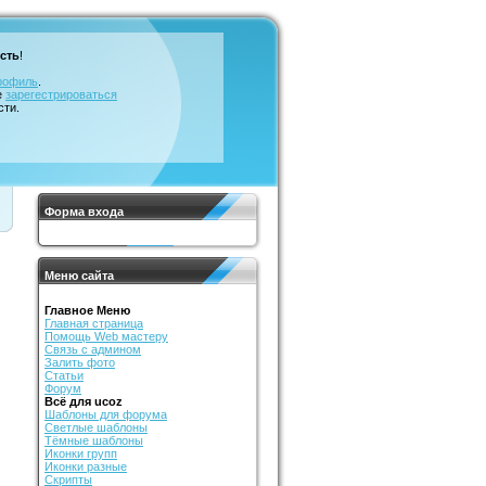
сть
!
рофиль
.
е
зарегестрироваться
сти.
Форма входа
Меню сайта
Главное Меню
Главная страница
Помощь Web мастеру
Связь с админом
Залить фото
Статьи
Форум
Всё для ucoz
Шаблоны для форума
Светлые шаблоны
Тёмные шаблоны
Иконки групп
Иконки разные
Скрипты