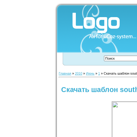
Главная
»
2010
»
Июнь
»
1
» Скачать шаблон sout
Скачать шаблон sout