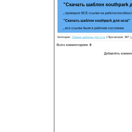
"Скачать шаблон southpark 
,
проверьте ВСЕ ссылки на работоспособност
"Скачать шаблон southpark для ucoz"
,
все ссылки были в рабочем состоянии
Категория
:
Тёмные шаблоны для ucoz
|
Просмотров
: 987 |
Всего комментариев
:
0
Добавлять коммен