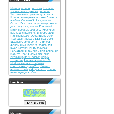
Облоко тэгов
Мини-профиль для uCoz
Плавное
увеличение картинки для ucoz
Загрузочная страница для сайта !
Красивое выдвежное меню
Cкачать
шаблон Counter-Strike для ucoz
Скрипт Быстрые опции модератора
для форума для ucoz
Красивый
мини-профиль для ucoz
Красивая
рамка для полезной информации
Пак кнопок для UcoZ
Видео Урок
"Как адаптировать DLE под Ucoz"
Шаблон Gamesportal - с флеш
фоном и меню
win-x Origina для
uCoz
Torrent Pier
Видеоурок:
Регистрация домена и прикрепление
к сайту UcoZ
Новые ajax окна
Иконки групп "Облако"
Форум
xtreme.ws
Новый шаблон CSS-
Modern Warfare + рабочий
конструктор для uCoz
Скачать
шаблон southpark для ucoz
Панель
навигации для uCoz
Наш банер
Мини-чат