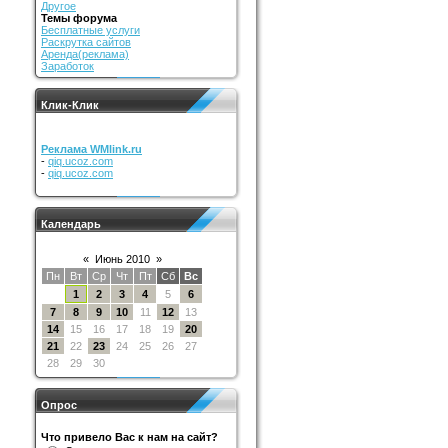
Другое
Темы форума
Бесплатные услуги
Раскрутка сайтов
Аренда(реклама)
Заработок
Клик-Клик
Реклама WMlink.ru
-
qiq.ucoz.com
-
qiq.ucoz.com
Календарь
«
Июнь 2010
»
Пн
Вт
Ср
Чт
Пт
Сб
Вс
1
2
3
4
5
6
7
8
9
10
11
12
13
14
15
16
17
18
19
20
21
22
23
24
25
26
27
28
29
30
Опрос
Что привело Вас к нам на сайт?