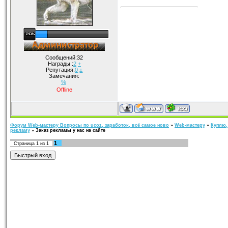
Сообщений:32
Награды :
2
+
Репутация:
0
±
Замечания:
%
Offline
Форум Web-мастеру Вопросы по ucoz, заработок, всё самое ново
»
Web-мастеру
»
Куплю,
рекламу
»
Заказ рекламы у нас на сайте
1
Страница
1
из
1