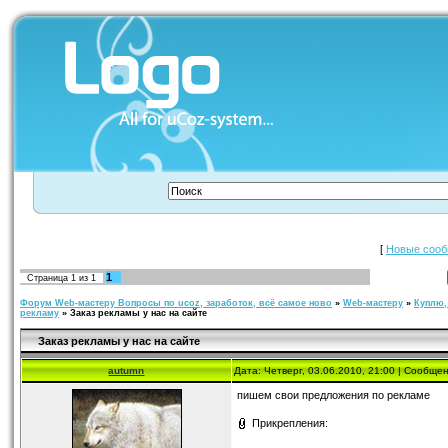
[
Новые соо
1
Страница
1
из
1
Форум Web-мастеру Вопросы по ucoz, заработок, всё самое ново
»
Web-мастеру
»
Куплю,
рекламу
»
Заказ рекламы у нас на сайте
Заказ рекламы у нас на сайте
autumn
Дата: Четверг, 03.06.2010, 21:00 | Сообще
пишем свои предложения по рекламе
Прикрепления: