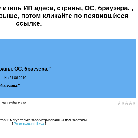
итель ИП адеса, страны, ОС, браузера.
,
выше, потом кликайте по появившйеся
ссылке.
раны, ОС, браузера."
ь. На 21.06.2010
 браузера."
 Теги: |
Рейтинг
:
0.0
/
0
тарии могут только зарегистрированные пользователи.
[
Регистрация
|
Вход
]