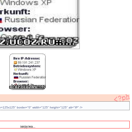
ze=125x125" border="0" width="125" height="125" alt="IP" />
загрузка...