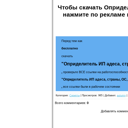
Чтобы
скачать Опридел
нажмите по рекламе 
Перед тем как
бесплатно
скачать
"Оприделитель ИП адеса, ст
,
проверьте ВСЕ ссылки на работоспособност
"Оприделитель ИП адеса, страны, ОС,
,
все ссылки были в рабочем состоянии
Категория
:
Скрипты
|
Просмотров
: 965 |
Добавил
:
autumn
|
Всего комментариев
:
0
Добавлять коммен