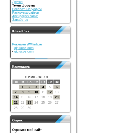
Другое
Темы форума
Бесплатные услуги
Раскрутка сайтов
Аренда(реклама)
Заработок
Клик-Клик
Реклама WMlink.ru
-
qiq.ucoz.com
-
qiq.ucoz.com
Календарь
«
Июнь 2010
»
Пн
Вт
Ср
Чт
Пт
Сб
Вс
1
2
3
4
5
6
7
8
9
10
11
12
13
14
15
16
17
18
19
20
21
22
23
24
25
26
27
28
29
30
Опрос
Оцените мой сайт