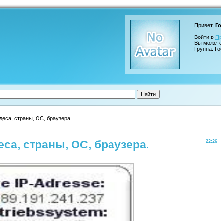
Привет,
Го
Войти в
П
Вы может
Группа: Го
еса, страны, ОС, браузера.
са, страны, ОС, браузера.
22:26