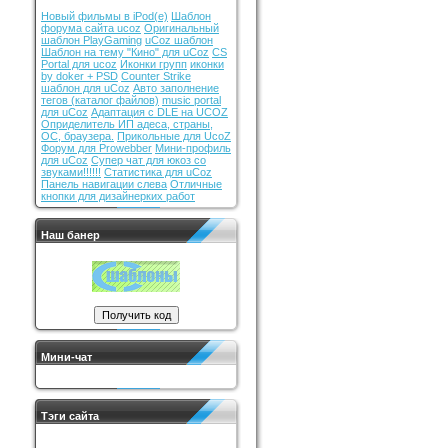
Новый фильмы в iPod(е)
Шаблон
форума сайта ucoz
Оригинальный
шаблон PlayGaming
uCoz шаблон
Шаблон на тему "Кино" для uCoz
CS
Portal для ucoz
Иконки групп
иконки
by doker + PSD
Counter Strike
шаблон для uCoz
Авто заполнение
тегов (каталог файлов)
music portal
для uCoz
Адаптация с DLE на UCOZ
Оприделитель ИП адеса, страны,
ОС, браузера.
Прикольные для UcoZ
Форум для Prowebber
Мини-профиль
для uCoz
Супер чат для юкоз со
звуками!!!!!!
Статистика для uCoz
Панель навигации слева
Отличные
кнопки для дизайнерких работ
Наш банер
Мини-чат
Тэги сайта