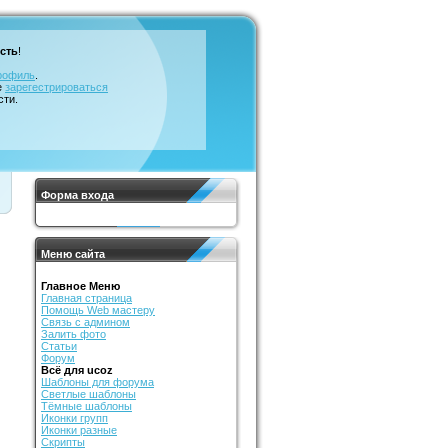
сть
!
рофиль
.
е
зарегестрироваться
сти.
Форма входа
Меню сайта
Главное Меню
Главная страница
Помощь Web мастеру
Связь с админом
Залить фото
Статьи
Форум
Всё для ucoz
Шаблоны для форума
Светлые шаблоны
Тёмные шаблоны
Иконки групп
Иконки разные
Скрипты