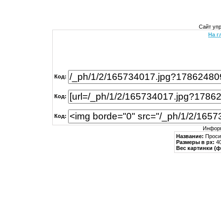
Сайт уп
На г
Код:
Код:
Код:
Информ
Название:
Просил
Размеры в px:
40
Вес картинки (ф