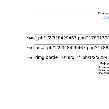
Сайт уп
На г
Код:
Код:
Код:
Информ
Названи
Размеры
Вес кар