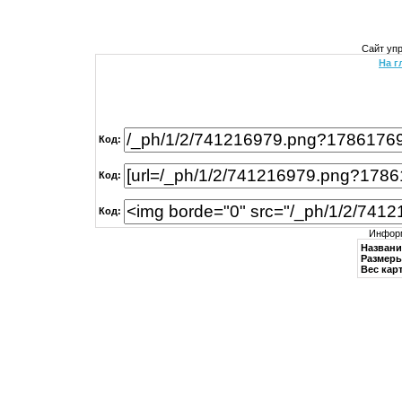
Сайт уп
На г
Код:
Код:
Код:
Информ
Названи
Размеры
Вес кар