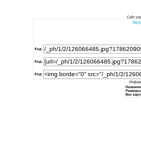
Сайт уп
На г
Код:
Код:
Код:
Информ
Названи
Размеры 
Вес карт