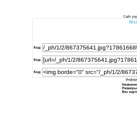
Сайт уп
На г
Код:
Код:
Код:
Информ
Названи
Размеры 
Вес карт