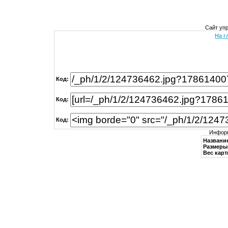
Сайт уп
На г
Код:
Код:
Код:
Информ
Названи
Размеры 
Вес карт