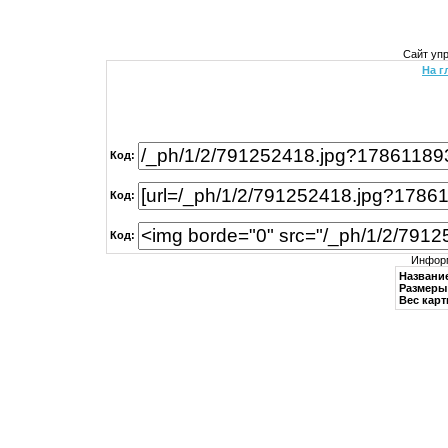
Сайт уп
На г
Код:
Код:
Код:
Информ
Названи
Размеры 
Вес карт