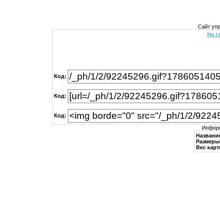
Сайт уп
На г
Код:
Код:
Код:
Информ
Названи
Размеры 
Вес карт