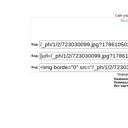
Сайт уп
На г
Код:
Код:
Код:
Информ
Названи
Размеры 
Вес карт