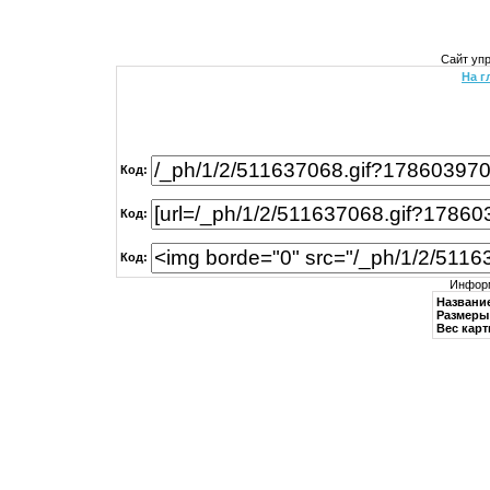
Сайт уп
На г
Код:
Код:
Код:
Информ
Названи
Размеры 
Вес карт