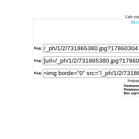
Сайт уп
На г
Код:
Код:
Код:
Информ
Названи
Размеры 
Вес карт