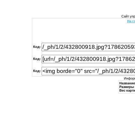
Сайт уп
На г
Код:
Код:
Код:
Информ
Название
Размеры 
Вес карти