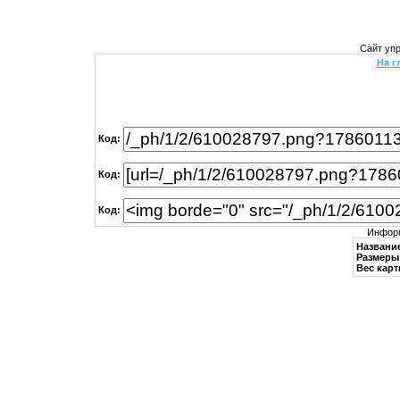
Сайт уп
На г
Код:
Код:
Код:
Информ
Названи
Размеры 
Вес карт