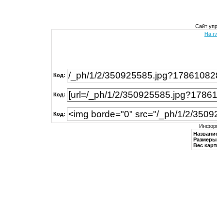
Сайт уп
На г
Код:
Код:
Код:
Информ
Названи
Размеры 
Вес карт