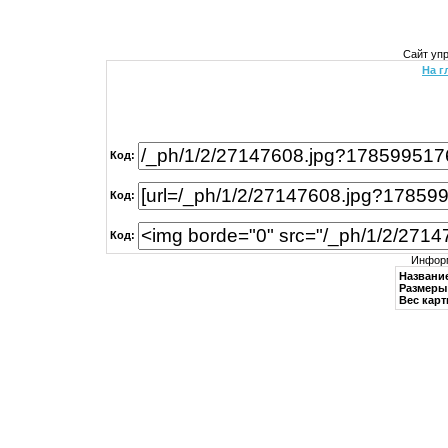
Сайт уп
На г
Код:
Код:
Код:
Информ
Названи
Размеры 
Вес карт