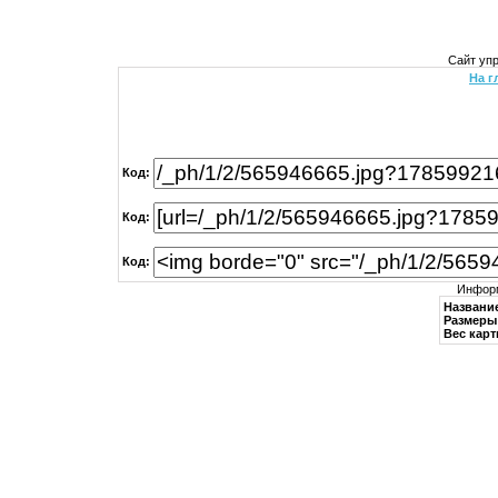
Сайт уп
На г
Код:
Код:
Код:
Информ
Названи
Размеры 
Вес карт