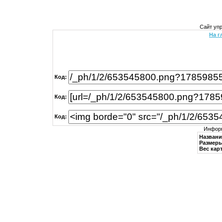
Сайт уп
На г
Код:
Код:
Код:
Информ
Названи
Размеры
Вес кар