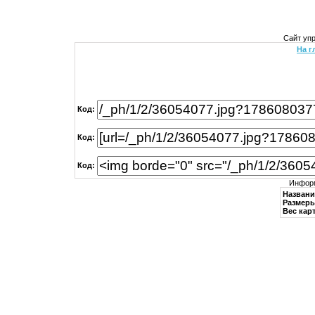
Сайт уп
На г
Код:
Код:
Код:
Информ
Названи
Размеры
Вес кар