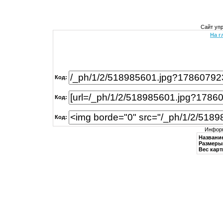
Сайт уп
На г
Код:
Код:
Код:
Информ
Названи
Размеры 
Вес карт