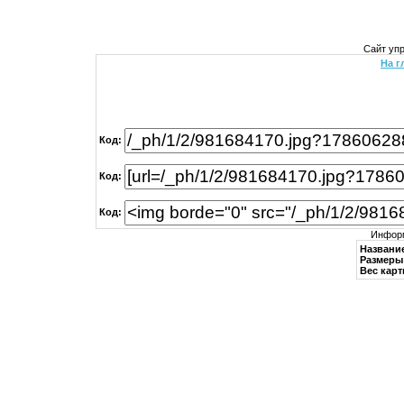
Сайт уп
На г
Код:
Код:
Код:
Информ
Названи
Размеры 
Вес карт