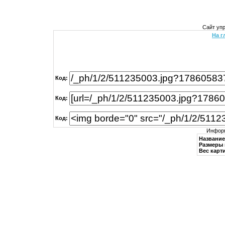
Сайт уп
На г
Код:
Код:
Код:
Информ
Название
Размеры 
Вес карти