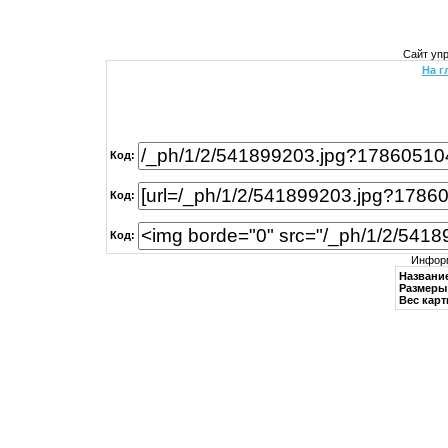
Сайт уп
На г
Код:
Код:
Код:
Информ
Названи
Размеры 
Вес карт