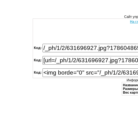
Сайт уп
На г
Код:
Код:
Код:
Информ
Названи
Размеры 
Вес карт